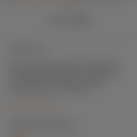
90
Fleximark e-shop
Fleximark säljer märksystem främst till elinstallation men
även till andra användningsområden. Vi levererar till både
små och stora projekt, till fastigheter och byggnader,
infrastrukturprojekt, sol- och vindenergi, mat- och
dryckesindustri, offshore och telekom m.fl.
Logga in för att handla
Support skrivare & programvara