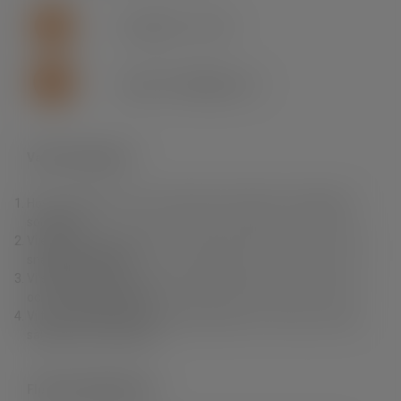
+46 (0)155 - 777 64
support.se.fln@lapp.com
Varför Fleximark?
Hos oss hittar du ett av branschens bredaste och djupaste
sortiment.
Vi erbjuder dig produkter av högsta kvalitet till rätt pris samt
snabba leveranser.
Vi erbjuder också en unik produktkunskap, personlig service
och fri teknisk support.
Vi finns nära dig. Du kan enkelt handla i vår e-Shop, via våra
säljare eller via grossist.
Fleximark Nyhetsbrev