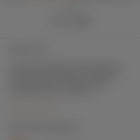
90
Fleximark e-shop
Fleximark säljer märksystem främst till elinstallation men
även till andra användningsområden. Vi levererar till både
små och stora projekt, till fastigheter och byggnader,
infrastrukturprojekt, sol- och vindenergi, mat- och
dryckesindustri, offshore och telekom m.fl.
Logga in för att handla
Support skrivare & programvara