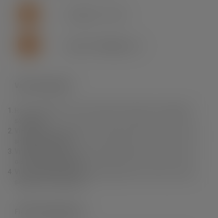
+46 (0)155 - 777 64
support.se.fln@lapp.com
Varför Fleximark?
Hos oss hittar du ett av branschens bredaste och djupaste
sortiment.
Vi erbjuder dig produkter av högsta kvalitet till rätt pris samt
snabba leveranser.
Vi erbjuder också en unik produktkunskap, personlig service
och fri teknisk support.
Vi finns nära dig. Du kan enkelt handla i vår e-Shop, via våra
säljare eller via grossist.
Fleximark Nyhetsbrev