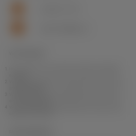
+46 (0)155 - 777 64
support.se.fln@lapp.com
Varför Fleximark?
Hos oss hittar du ett av branschens bredaste och djupaste
sortiment.
Vi erbjuder dig produkter av högsta kvalitet till rätt pris samt
snabba leveranser.
Vi erbjuder också en unik produktkunskap, personlig service
och fri teknisk support.
Vi finns nära dig. Du kan enkelt handla i vår e-Shop, via våra
säljare eller via grossist.
Fleximark Nyhetsbrev