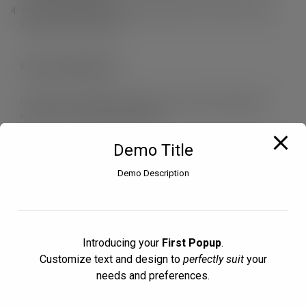
Vi finns nära dig. Du kan enkelt handla i vår e-Shop, via våra
säljare eller via grossist.
Fleximark Nyhetsbrev
Prenumerera på vårt nyhetsbrev för att ta del av aktuella
nyheter inom området märkning.
Demo Title
Genom att fylla i formuläret godkänner du att Fleximark AB
behandlar dina personuppgifter i enlighet med
Demo Description
vår
integritetspolicy
.
Sign up
Introducing your
First Popup
.
Customize text and design to
perfectly suit
your
needs and preferences.
Information