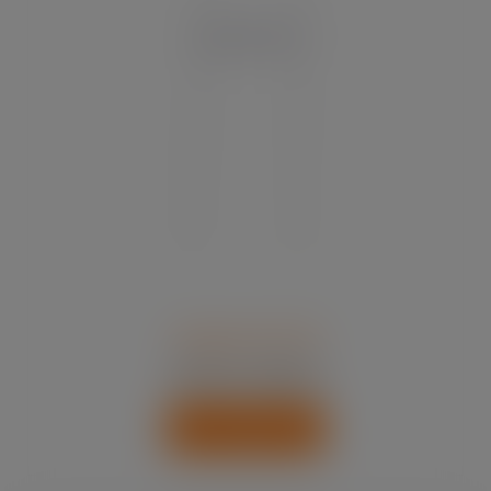
Skyltprofil CAB
Prisintervall:
167.11
kr
–
190.11
kr
167.11 kr
till
Visa produkter
190.11 kr