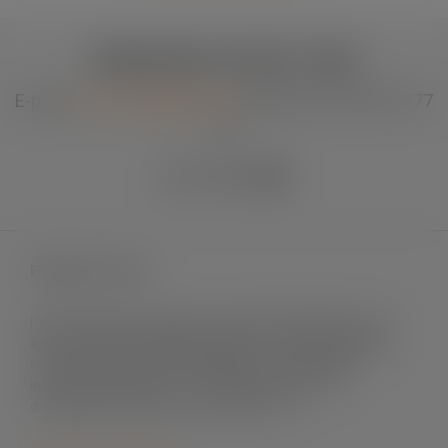
KONTAKTA & FÖLJ OSS
E-post:
info.se.fln@lapp.com
eller ring: +46 0155-777
90
Fleximark e-shop
Fleximark säljer märksystem främst till elinstallation men
även till andra användningsområden. Vi levererar till både
små och stora projekt, till fastigheter och byggnader,
infrastrukturprojekt, sol- och vindenergi, mat- och
dryckesindustri, offshore och telekom m.fl.