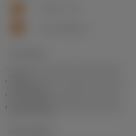
+46 (0)155 - 777 64
support.se.fln@lapp.com
Varför Fleximark?
Hos oss hittar du ett av branschens bredaste och djupaste
sortiment.
Vi erbjuder dig produkter av högsta kvalitet till rätt pris samt
snabba leveranser.
Vi erbjuder också en unik produktkunskap, personlig service
och fri teknisk support.
Vi finns nära dig. Du kan enkelt handla i vår e-Shop, via våra
säljare eller via grossist.
Fleximark Nyhetsbrev