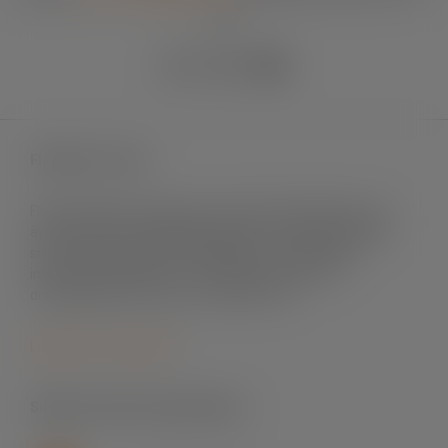
90
Fleximark e-shop
Fleximark säljer märksystem främst till elinstallation men
även till andra användningsområden. Vi levererar till både
små och stora projekt, till fastigheter och byggnader,
infrastrukturprojekt, sol- och vindenergi, mat- och
dryckesindustri, offshore och telekom m.fl.
Logga in för att handla
Support skrivare & programvara