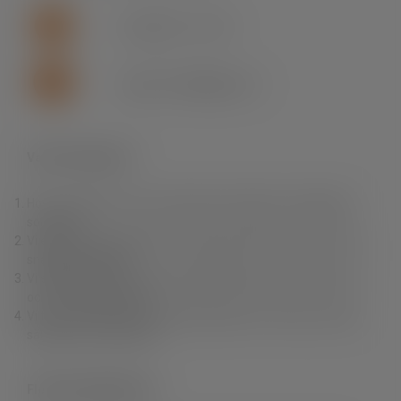
+46 (0)155 - 777 64
support.se.fln@lapp.com
Varför Fleximark?
Hos oss hittar du ett av branschens bredaste och djupaste
sortiment.
Vi erbjuder dig produkter av högsta kvalitet till rätt pris samt
snabba leveranser.
Vi erbjuder också en unik produktkunskap, personlig service
och fri teknisk support.
Vi finns nära dig. Du kan enkelt handla i vår e-Shop, via våra
säljare eller via grossist.
Fleximark Nyhetsbrev