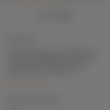
90
Fleximark e-shop
Fleximark säljer märksystem främst till elinstallation men
även till andra användningsområden. Vi levererar till både
små och stora projekt, till fastigheter och byggnader,
infrastrukturprojekt, sol- och vindenergi, mat- och
dryckesindustri, offshore och telekom m.fl.
Logga in för att handla
Support skrivare & programvara