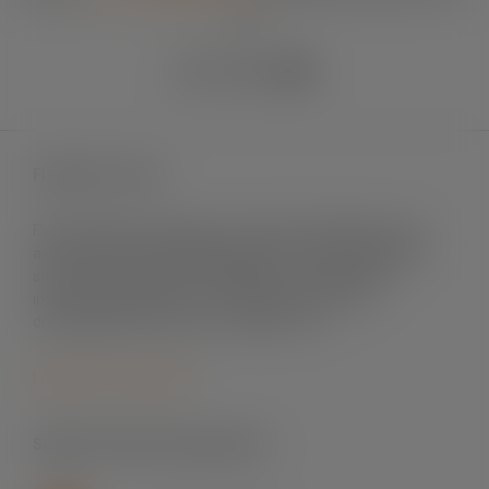
90
Fleximark e-shop
Fleximark säljer märksystem främst till elinstallation men
även till andra användningsområden. Vi levererar till både
små och stora projekt, till fastigheter och byggnader,
infrastrukturprojekt, sol- och vindenergi, mat- och
dryckesindustri, offshore och telekom m.fl.
Logga in för att handla
Support skrivare & programvara