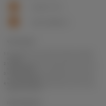
+46 (0)155 - 777 64
support.se.fln@lapp.com
Varför Fleximark?
Hos oss hittar du ett av branschens bredaste och djupaste
sortiment.
Vi erbjuder dig produkter av högsta kvalitet till rätt pris samt
snabba leveranser.
Vi erbjuder också en unik produktkunskap, personlig service
och fri teknisk support.
Vi finns nära dig. Du kan enkelt handla i vår e-Shop, via våra
säljare eller via grossist.
Fleximark Nyhetsbrev