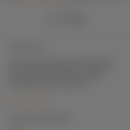
90
Fleximark e-shop
Fleximark säljer märksystem främst till elinstallation men
även till andra användningsområden. Vi levererar till både
små och stora projekt, till fastigheter och byggnader,
infrastrukturprojekt, sol- och vindenergi, mat- och
dryckesindustri, offshore och telekom m.fl.
Logga in för att handla
Support skrivare & programvara