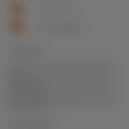
+46 (0)155 - 777 64
support.se.fln@lapp.com
Varför Fleximark?
Hos oss hittar du ett av branschens bredaste och djupaste
sortiment.
Vi erbjuder dig produkter av högsta kvalitet till rätt pris samt
snabba leveranser.
Vi erbjuder också en unik produktkunskap, personlig service
och fri teknisk support.
Vi finns nära dig. Du kan enkelt handla i vår e-Shop, via våra
säljare eller via grossist.
Fleximark Nyhetsbrev