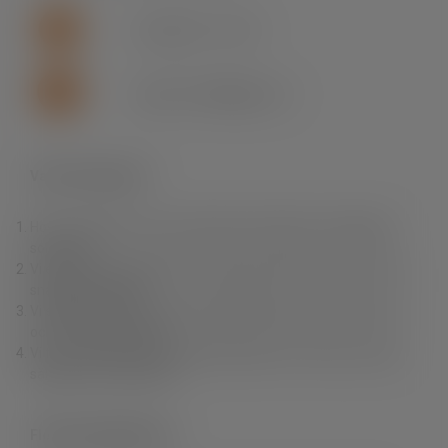
+46 (0)155 - 777 64
support.se.fln@lapp.com
Varför Fleximark?
Hos oss hittar du ett av branschens bredaste och djupaste
sortiment.
Vi erbjuder dig produkter av högsta kvalitet till rätt pris samt
snabba leveranser.
Vi erbjuder också en unik produktkunskap, personlig service
och fri teknisk support.
Vi finns nära dig. Du kan enkelt handla i vår e-Shop, via våra
säljare eller via grossist.
Fleximark Nyhetsbrev