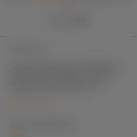
90
Fleximark e-shop
Fleximark säljer märksystem främst till elinstallation men
även till andra användningsområden. Vi levererar till både
små och stora projekt, till fastigheter och byggnader,
infrastrukturprojekt, sol- och vindenergi, mat- och
dryckesindustri, offshore och telekom m.fl.
Logga in för att handla
Support skrivare & programvara