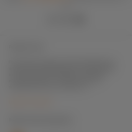
90
Fleximark e-shop
Fleximark säljer märksystem främst till elinstallation men
även till andra användningsområden. Vi levererar till både
små och stora projekt, till fastigheter och byggnader,
infrastrukturprojekt, sol- och vindenergi, mat- och
dryckesindustri, offshore och telekom m.fl.
Logga in för att handla
Support skrivare & programvara