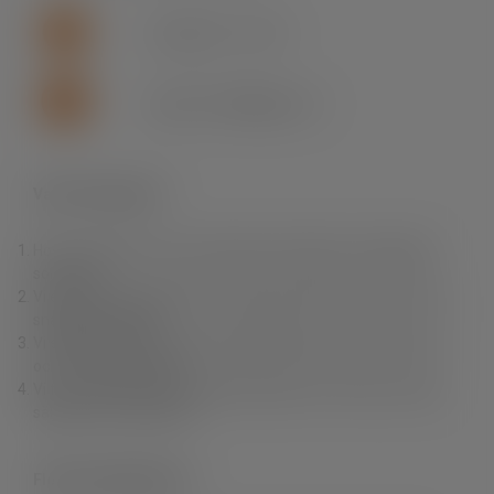
+46 (0)155 - 777 64
support.se.fln@lapp.com
Varför Fleximark?
Hos oss hittar du ett av branschens bredaste och djupaste
sortiment.
Vi erbjuder dig produkter av högsta kvalitet till rätt pris samt
snabba leveranser.
Vi erbjuder också en unik produktkunskap, personlig service
och fri teknisk support.
Vi finns nära dig. Du kan enkelt handla i vår e-Shop, via våra
säljare eller via grossist.
Fleximark Nyhetsbrev