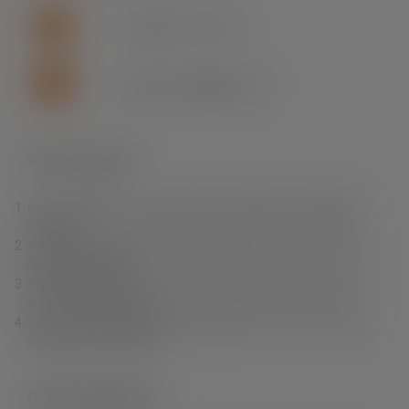
+46 (0)155 - 777 64
support.se.fln@lapp.com
Varför Fleximark?
Hos oss hittar du ett av branschens bredaste och djupaste
sortiment.
Vi erbjuder dig produkter av högsta kvalitet till rätt pris samt
snabba leveranser.
Vi erbjuder också en unik produktkunskap, personlig service
och fri teknisk support.
Vi finns nära dig. Du kan enkelt handla i vår e-Shop, via våra
säljare eller via grossist.
Fleximark Nyhetsbrev