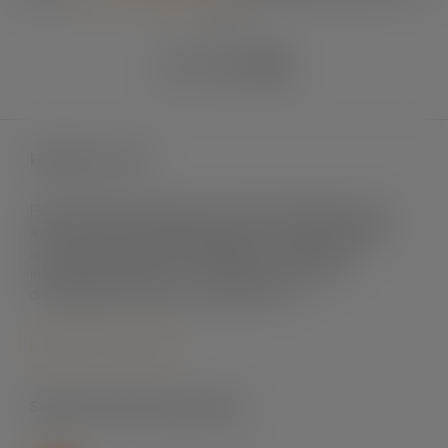
90
Fleximark e-shop
Fleximark säljer märksystem främst till elinstallation men
även till andra användningsområden. Vi levererar till både
små och stora projekt, till fastigheter och byggnader,
infrastrukturprojekt, sol- och vindenergi, mat- och
dryckesindustri, offshore och telekom m.fl.
Logga in för att handla
Support skrivare & programvara