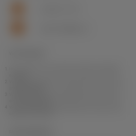
+46 (0)155 - 777 64
support.se.fln@lapp.com
Varför Fleximark?
Hos oss hittar du ett av branschens bredaste och djupaste
sortiment.
Vi erbjuder dig produkter av högsta kvalitet till rätt pris samt
snabba leveranser.
Vi erbjuder också en unik produktkunskap, personlig service
och fri teknisk support.
Vi finns nära dig. Du kan enkelt handla i vår e-Shop, via våra
säljare eller via grossist.
Fleximark Nyhetsbrev