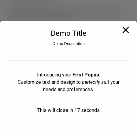
Prenumerera på vårt nyhetsbrev för att ta del av aktuella
nyheter inom området märkning.
Demo Title
Genom att fylla i formuläret godkänner du att Fleximark AB
behandlar dina personuppgifter i enlighet med
Demo Description
vår
integritetspolicy
.
Sign up
Introducing your
First Popup
.
Customize text and design to
perfectly suit
your
needs and preferences.
Information
Kundservice
|
Kontaktformulär
|
Integrit
etspolicy
|
We are using cookies to give you the best experience on our
This will close in
17
seconds
Leveransbestämmelser
|
Om Fleximark
|
fleximark.se
|
website.
You can find out more about which cookies we are using or
lapp.com
switch them off in
settings
.
Accept
© 2026 Fleximark