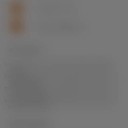
+46 (0)155 - 777 64
support.se.fln@lapp.com
Varför Fleximark?
Hos oss hittar du ett av branschens bredaste och djupaste
sortiment.
Vi erbjuder dig produkter av högsta kvalitet till rätt pris samt
snabba leveranser.
Vi erbjuder också en unik produktkunskap, personlig service
och fri teknisk support.
Vi finns nära dig. Du kan enkelt handla i vår e-Shop, via våra
säljare eller via grossist.
Fleximark Nyhetsbrev