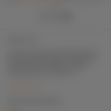
90
Fleximark e-shop
Fleximark säljer märksystem främst till elinstallation men
även till andra användningsområden. Vi levererar till både
små och stora projekt, till fastigheter och byggnader,
infrastrukturprojekt, sol- och vindenergi, mat- och
dryckesindustri, offshore och telekom m.fl.
Logga in för att handla
Support skrivare & programvara